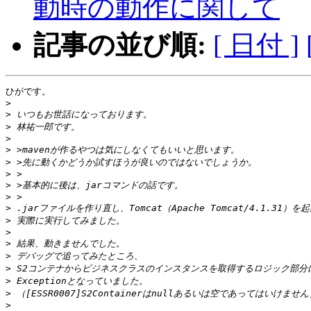
動時の動作に関して
記事の並び順:
[ 日付 ]
ひがです。

>
>
>
>
>
>
>
>
>
>
>
>
>
>
>
>
>
>