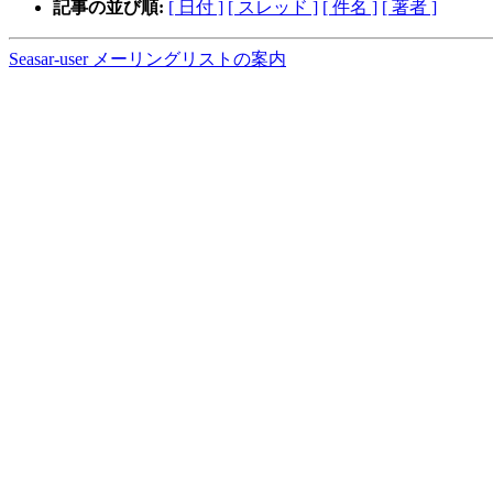
記事の並び順:
[ 日付 ]
[ スレッド ]
[ 件名 ]
[ 著者 ]
Seasar-user メーリングリストの案内