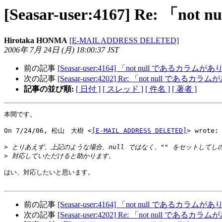
[Seasar-user:4167] Re
Hirotaka HONMA
[E-MAIL ADDRESS DELETED]
2006年 7月 24日 (月) 18:00:37 JST
前の記事
[Seasar-user:4164] 「not null であるカ
次の記事
[Seasar-user:4202] Re: 「not null で
記事の並び順:
[ 日付 ]
[ スレッド ]
[ 件名 ]
[ 著者 ]
本間です。

On 7/24/06, 松山　大樹 <
[E-MAIL ADDRESS DELETED]
> wrote:

>
>
はい、対応したいと思います。

前の記事
[Seasar-user:4164] 「not null であるカ
次の記事
[Seasar-user:4202] Re: 「not null で