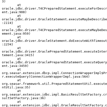
3)

	at

oracle.jdbc.driver.T4CPreparedStatement.executeForDescr
ent.java:908)

	at

oracle.jdbc.driver.OracleStatement.executeMaybeDescribe
:
	at

oracle.jdbc.driver.T4CPreparedStatement.executeMaybeDes
ement.java:959)

	at

oracle.jdbc.driver.OracleStatement.doExecuteWithTimeout
:
	at

oracle.jdbc.driver.OraclePreparedStatement.executeInter
tement.java:3415)

	at

oracle.jdbc.driver.OraclePreparedStatement.executeQuery
ent.java:3459)

	at

org.seasar.extension.dbcp.impl.ConnectionWrapperImpl$Pr
r.executeQuery(ConnectionWrapperImpl.java:564)

	at

org.seasar.framework.util.PreparedStatementUtil.execute
ntUtil.java:35)

	at

org.seasar.extension.jdbc.impl.BasicResultSetFactory.cr
sultSetFactory.java:36)

	at

org.seasar.extension.jdbc.impl.OracleResultSetFactory.c