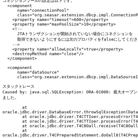
コネクションプールの設定は以下です。

  <component

      name="connectionPool"

      class="org.seasar.extension.dbcp.impl.ConnectionP
    <property name="timeout">600</property>

    <property name="maxPoolSize">10</property>

    <!--

      JTAトランザクションが開始されていない場合にコネクションを

      取得できないようにするには次のプロパティをfalseにしてくださ
    -->

    <property name="allowLocalTx">true</property>

    <destroyMethod name="close"/>

  </component>

  <component

      name="dataSource"

      class="org.seasar.extension.dbcp.impl.DataSourceI
スタックトレース

Caused by: java.sql.SQLException: ORA-01000: 最大オ
ました。

	at

oracle.jdbc.driver.DatabaseError.throwSqlException(Data
	at oracle.jdbc.driver.T4CTTIoer.processError(T4CTTIoer.java:331)

	at oracle.jdbc.driver.T4CTTIoer.processError(T4CTTIoer.java:288)

	at oracle.jdbc.driver.T4C8Oall.receive(T4C8Oall.java:743)

	at

oracle.jdbc.driver.T4CPreparedStatement.doOall8(T4CPrep