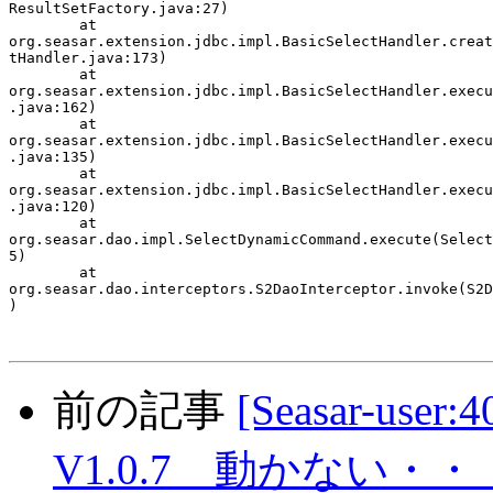
ResultSetFactory.java:27)

	at

org.seasar.extension.jdbc.impl.BasicSelectHandler.creat
tHandler.java:173)

	at

org.seasar.extension.jdbc.impl.BasicSelectHandler.execu
.java:162)

	at

org.seasar.extension.jdbc.impl.BasicSelectHandler.execu
.java:135)

	at

org.seasar.extension.jdbc.impl.BasicSelectHandler.execu
.java:120)

	at

org.seasar.dao.impl.SelectDynamicCommand.execute(Select
5)

	at

org.seasar.dao.interceptors.S2DaoInterceptor.invoke(S2D
)

前の記事
[Seasar-user
V1.0.7 動かない・