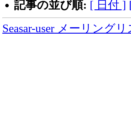
記事の並び順:
[ 日付 ]
Seasar-user メーリン