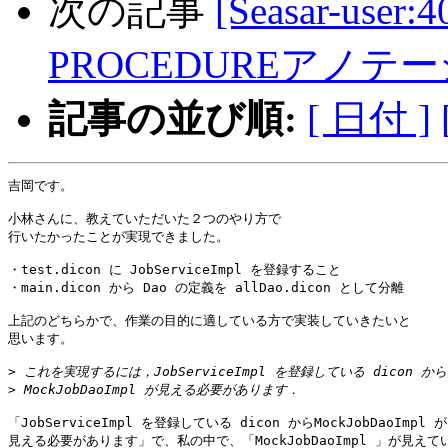
次の記事
[Seasar-user
PROCEDUREアノテ
記事の並び順:
[ 日付 ]
吉岡です。

小林さんに、教えていただいた２つのやり方で

行いたかったことが実現できました。

・test.dicon に JobServiceImpl を登録すること

・main.dicon から Dao の定義を allDao.dicon として分離

上記のどちらかで、作業の目的に適している方で実装していきたいと

思います。

>
>
「JobServiceImpl を登録している dicon からMockJobDaoImpl が

見える必要があります」で、私の中で、「MockJobDaoImpl 」が見えてい