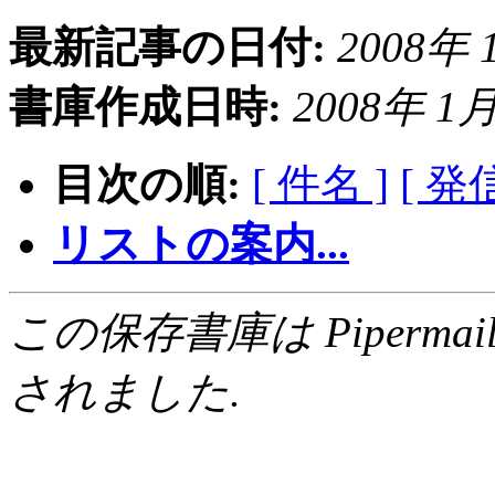
最新記事の日付:
2008年 1
書庫作成日時:
2008年 1月 
目次の順:
[ 件名 ]
[ 発
リストの案内...
この保存書庫は Pipermail 0.
されました.