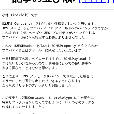
小林 (koichik) です．

S2JMS-Container ですが，多少仕様変更したいと思います．

JMS メッセージとプロパティ or フィールドへのバインディグですが，

これまでは JMS ヘッダや JMS プロパティがバインドされる

プロパティは特に何も指定する必要がありませんでした．

これを @JMSHeader あるいは @JMSProperty が付けられた

プロパティまたはフィールドに限定したいと思います．

一番利用頻度の高いペイロードはすでに @JMSPayload を

つけないといけなかったので，利用者にとっての使い勝手を

大きく損なうことはないと思います．

これにより，JMS メッセージをバインドできなかった場合は

エラーにしたり警告を出したりできるようになります．

こっちのメリットの方が大きいと判断しました．

この変更と，JMSContainer を prototype にした場合に

毎回リフレクションしなくてすむように，いくつかのクラスを

作成してコミットしました．
