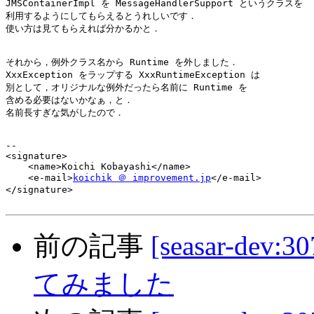
JMSContainerImpl を MessageHandlerSupport というクラスを

利用するようにしてもらえるとうれしいです．

使い方は見てもらえれば分かるかと．

それから，例外クラス名から Runtime を外しました．

XxxException をラップする XxxRuntimeException は

別として，オリジナルな例外だったら名前に Runtime を

含める必要はないかなぁ，と．

名前長すぎな気がしたので．

-- 

<signature>

    <name>Koichi Kobayashi</name>

    <e-mail>
koichik ＠ improvement.jp
</e-mail>

</signature>

前の記事
[seasar-d
てみました