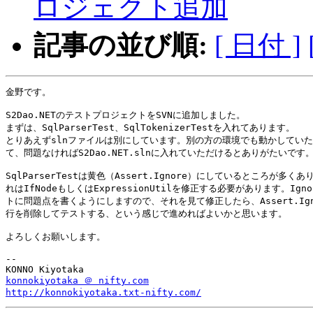
ロジェクト追加
記事の並び順:
[ 日付 ]
金野です。

S2Dao.NETのテストプロジェクトをSVNに追加しました。

まずは、SqlParserTest、SqlTokenizerTestを入れてあります。

とりあえずslnファイルは別にしています。別の方の環境でも動かしていた
て、問題なければS2Dao.NET.slnに入れていただけるとありがたいです。
SqlParserTestは黄色（Assert.Ignore）にしているところが多くあ
れはIfNodeもしくはExpressionUtilを修正する必要があります。Igno
トに問題点を書くようにしますので、それを見て修正したら、Assert.Igno
行を削除してテストする、という感じで進めればよいかと思います。

よろしくお願いします。

-- 

konnokiyotaka ＠ nifty.com
http://konnokiyotaka.txt-nifty.com/