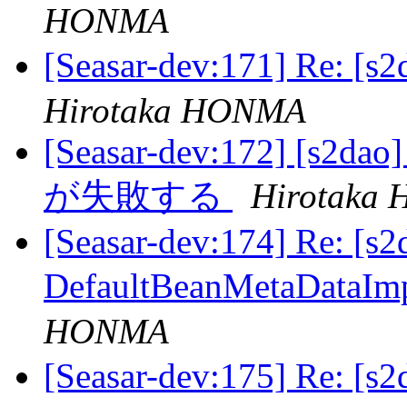
HONMA
[Seasar-dev:171] Re: 
Hirotaka HONMA
[Seasar-dev:172] [s2dao
が失敗する
Hirotaka
[Seasar-dev:174] Re: [s2
DefaultBeanMetaDat
HONMA
[Seasar-dev:175] Re: 