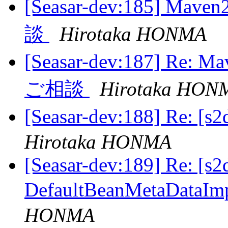
[Seasar-dev:185
談
Hirotaka HONMA
[Seasar-dev:187]
ご相談
Hirotaka HON
[Seasar-dev:188] Re: 
Hirotaka HONMA
[Seasar-dev:189] Re: [s2
DefaultBeanMetaDat
HONMA