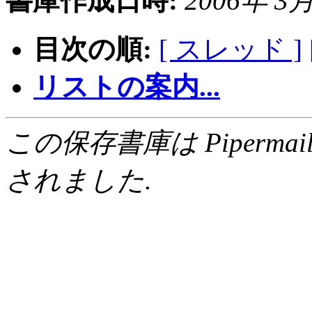
書庫作成日時:
2006年 3月 
目次の順:
[ スレッド ]
リストの案内...
この保存書庫は Pipermail 0.
されました.