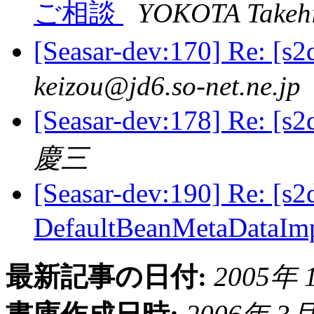
ご相談
YOKOTA Takeh
[Seasar-dev:170] Re: 
keizou@jd6.so-net.ne.jp
[Seasar-dev:178] Re: 
慶三
[Seasar-dev:190] Re: [s2
DefaultBeanMetaDat
最新記事の日付:
2005年 1