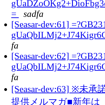
gUaDZoOKg2+DioFbg
=
sadfa
[Seasar-dev:61] =?GB23
gUaQbILMj2+J74Kigr
fa
[Seasar-dev:62] =?GB23
gUaQbILMj2+J74Kigr
fa
[Seasar-dev:63
提供メルマガ■新年は