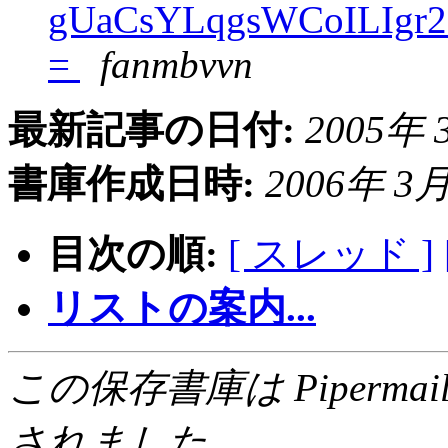
gUaCsYLqgsWCoILIgr
=
fanmbvvn
最新記事の日付:
2005年 3
書庫作成日時:
2006年 3月 
目次の順:
[ スレッド ]
リストの案内...
この保存書庫は Pipermail 0.
されました.