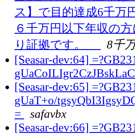
ス】で目的達成6千万
６千万円以下年収の方に
り証拠です。
8千
[Seasar-dev:64] =?GB23
gUaCoILIgr2CzJBskLa
[Seasar-dev:65] =?GB23
gUaT+o/tgsyQbI3Igs
=
safavbx
[Seasar-dev:66] =?GB23