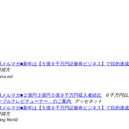
万円収入方法提供メルマガ■新年は【５億９千万円証拠有ビジネス】で目
獲得方
eru.net
収入方法提供メルマガ■２億円３億円５億９千万円収入者続出
６千万円以
「万能ケーブルテレビチューナー」のご案内
デッセネット
万円収入方法提供メルマガ■新年は【５億９千万円証拠有ビジネス】で目
獲得方
ing World