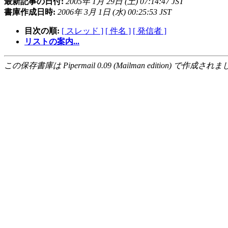
最新記事の日付:
2005年 1月 29日 (土) 07:14:47 JST
書庫作成日時:
2006年 3月 1日 (水) 00:25:53 JST
目次の順:
[ スレッド ]
[ 件名 ]
[ 発信者 ]
リストの案内...
この保存書庫は Pipermail 0.09 (Mailman edition) で作成されま