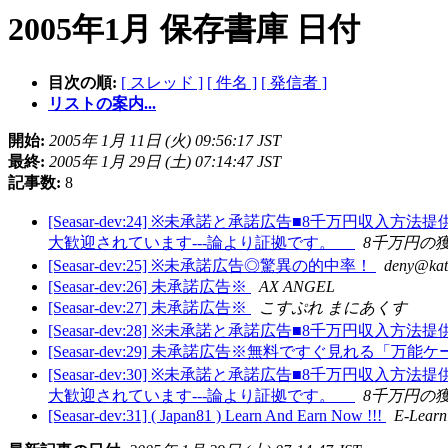
2005年1月 保存書庫 日付
目次の順:
[ スレッド ]
[ 件名 ]
[ 発信者 ]
リストの案内...
開始:
2005年 1月 11日 (火) 09:56:17 JST
最終:
2005年 1月 29日 (土) 07:14:47 JST
記事数:
8
[Seasar-dev:24] ※未承諾と承諾広告■8千
大歓迎されています---論より証拠です。
8千万円の
[Seasar-dev:25] ※未承諾広告◎驚異の的中率！
deny@kat
[Seasar-dev:26] 未承諾広告※
AX ANGEL
[Seasar-dev:27] 未承諾広告※
こすぷれ まにあくす
[Seasar-dev:28] ※未承諾と承諾広告■8千万円
[Seasar-dev:29] 未承諾広告※無料ですぐ見れる
[Seasar-dev:30] ※未承諾と承諾広告■8千
大歓迎されています---論より証拠です。
8千万円の
[Seasar-dev:31] ( Japan81 ) Learn And Earn Now !!!
E-Learn