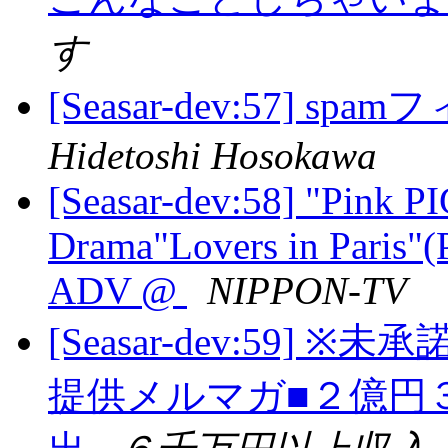
す
[Seasar-dev:57]
Hidetoshi Hosokawa
[Seasar-dev:58] "Pink 
Drama"Lovers in Paris"
ADV @
NIPPON-TV
[Seasar-dev:59
提供メルマガ■２億円