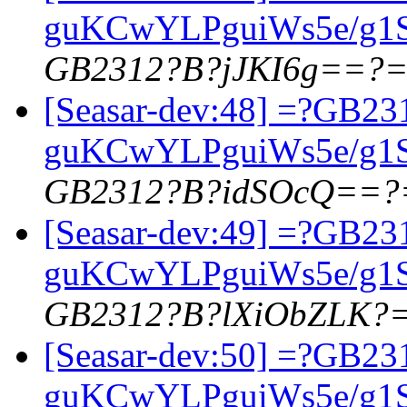
guKCwYLPguiWs5e/g
GB2312?B?jJKI6g==?
[Seasar-dev:48] =?GB23
guKCwYLPguiWs5e/g
GB2312?B?idSOcQ==?
[Seasar-dev:49] =?GB23
guKCwYLPguiWs5e/g
GB2312?B?lXiObZLK?
[Seasar-dev:50] =?GB23
guKCwYLPguiWs5e/g