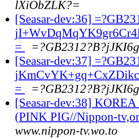
lXiObZLK?=
[Seasar-dev:36] =?GB23
jI+WvDqMqYK9gr6Cr4L
=
=?GB2312?B?jJKI6
[Seasar-dev:37] =?GB23
jKmCvYK+gq+CxZDik
=
=?GB2312?B?jJKI6
[Seasar-dev:38] KOR
(PINK PIG//Nippon-tv,o
www.nippon-tv.wo.to