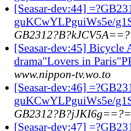
[Seasar-dev:44] =?GB23
guKCwYLPguiWs5e/g
GB2312?B?kJCV5A==?
[Seasar-dev:45] Bicycle
drama"Lovers in Paris"
www.nippon-tv.wo.to
[Seasar-dev:46] =?GB23
guKCwYLPguiWs5e/g
GB2312?B?jJKI6g==?
[Seasar-dev:47] =?GB23