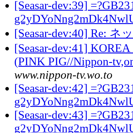
[Seasar-dev:39] =?GB23
g2yDYoNng2mDk4Nwl
[Seasar-dev:40] 
[Seasar-dev:41] KOR
(PINK PIG//Nippon-tv,o
www.nippon-tv.wo.to
[Seasar-dev:42] =?GB23
g2yDYoNng2mDk4Nwl
[Seasar-dev:43] =?GB23
g2yDYoNng2mDk4Nwl