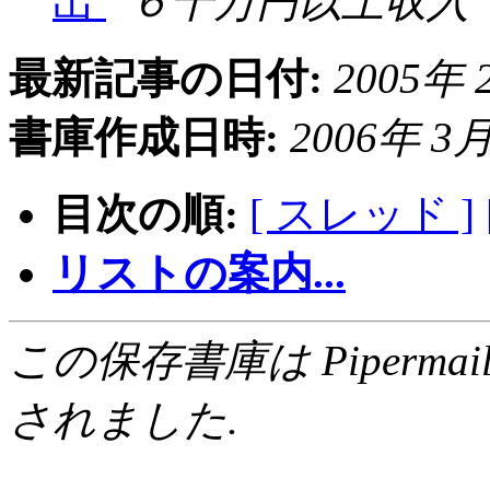
出
６千万円以上収入
最新記事の日付:
2005年 2
書庫作成日時:
2006年 3月 
目次の順:
[ スレッド ]
リストの案内...
この保存書庫は Pipermail 0.
されました.