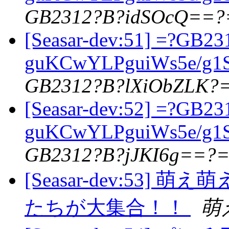
GB2312?B?idSOcQ==?
[Seasar-dev:51] =?GB23
guKCwYLPguiWs5e/g
GB2312?B?lXiObZLK?
[Seasar-dev:52] =?GB23
guKCwYLPguiWs5e/g
GB2312?B?jJKI6g==?
[Seasar-dev:53
たちが大集合！！
萌