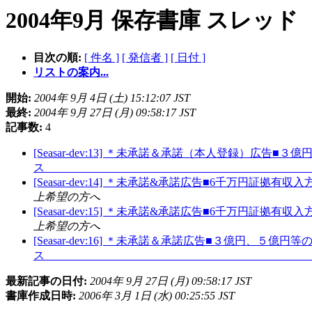
2004年9月 保存書庫 スレッド
目次の順:
[ 件名 ]
[ 発信者 ]
[ 日付 ]
リストの案内...
開始:
2004年 9月 4日 (土) 15:12:07 JST
最終:
2004年 9月 27日 (月) 09:58:17 JST
記事数:
4
[Seasar-dev:13] ＊未承諾＆承諾（本人登録）
[Seasar-dev:14] ＊未承諾&承諾広告■6千万
上希望の方へ
[Seasar-dev:15] ＊未承諾&承諾広告■6千万
上希望の方へ
[Seasar-dev:16] ＊未承諾＆承諾広告■３億円
最新記事の日付:
2004年 9月 27日 (月) 09:58:17 JST
書庫作成日時:
2006年 3月 1日 (水) 00:25:55 JST