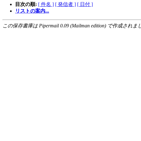
目次の順:
[ 件名 ]
[ 発信者 ]
[ 日付 ]
リストの案内...
この保存書庫は Pipermail 0.09 (Mailman edition) で作成されま