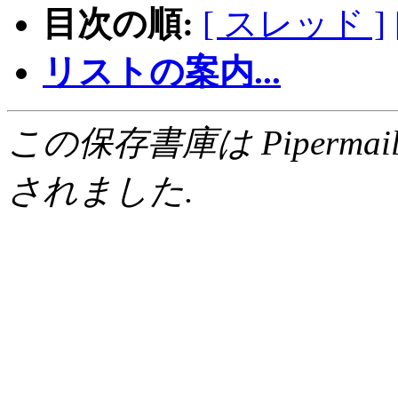
目次の順:
[ スレッド ]
リストの案内...
この保存書庫は Pipermail 0.
されました.