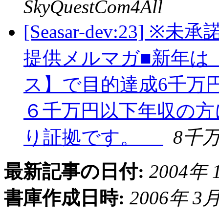
SkyQuestCom4All
[Seasar-dev:23
提供メルマガ■新年は
ス】で目的達成6千万
６千万円以下年収の方に
り証拠です。
8千
最新記事の日付:
2004年 1
書庫作成日時:
2006年 3月 