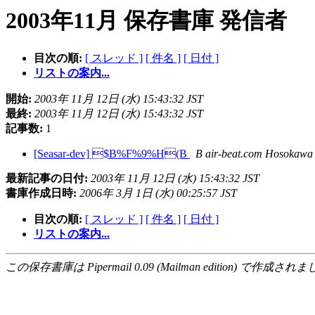
2003年11月 保存書庫 発信者
目次の順:
[ スレッド ]
[ 件名 ]
[ 日付 ]
リストの案内...
開始:
2003年 11月 12日 (水) 15:43:32 JST
最終:
2003年 11月 12日 (水) 15:43:32 JST
記事数:
1
[Seasar-dev] $B%F%9%H(B
B air-beat.com Hosokawa
最新記事の日付:
2003年 11月 12日 (水) 15:43:32 JST
書庫作成日時:
2006年 3月 1日 (水) 00:25:57 JST
目次の順:
[ スレッド ]
[ 件名 ]
[ 日付 ]
リストの案内...
この保存書庫は Pipermail 0.09 (Mailman edition) で作成されま