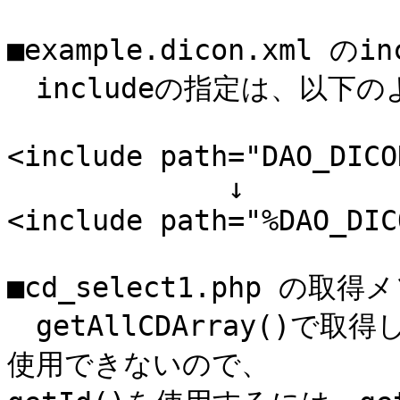
■example.dicon.xml のin
　includeの指定は、以下
<include path="DAO_DICO
             ↓

<include path="%DAO_DIC
■cd_select1.php の取得
　getAllCDArray()で
使用できないので、
