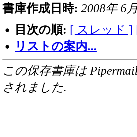
書庫作成日時:
2008年 6月 
目次の順:
[ スレッド ]
リストの案内...
この保存書庫は Pipermail 0.
されました.