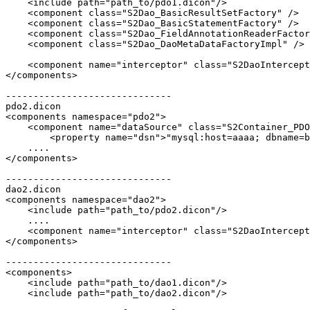
    <include path="path_to/pdo1.dicon"/>

    <component class="S2Dao_BasicResultSetFactory" />

    <component class="S2Dao_BasicStatementFactory" />

    <component class="S2Dao_FieldAnnotationReaderFactor
    <component class="S2Dao_DaoMetaDataFactoryImpl" />

    <component name="interceptor" class="S2DaoIntercept
</components>

------------------------------

pdo2.dicon

<components namespace="pdo2">

    <component name="dataSource" class="S2Container_PDO
        <property name="dsn">"mysql:host=aaaa; dbname=b
    ....

</components>

------------------------------

dao2.dicon

<components namespace="dao2">

    <include path="path_to/pdo2.dicon"/>

    ....

    <component name="interceptor" class="S2DaoIntercept
</components>

------------------------------

<components>

    <include path="path_to/dao1.dicon"/>

    <include path="path_to/dao2.dicon"/>
