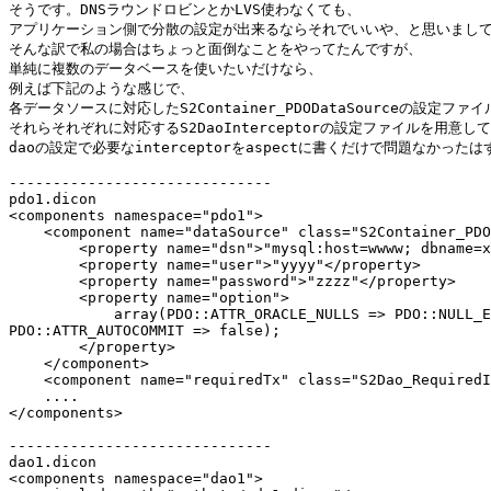
そうです。DNSラウンドロビンとかLVS使わなくても、

アプリケーション側で分散の設定が出来るならそれでいいや、と思いまして
そんな訳で私の場合はちょっと面倒なことをやってたんですが、

単純に複数のデータベースを使いたいだけなら、

例えば下記のような感じで、

各データソースに対応したS2Container_PDODataSourceの設定ファイ
それらそれぞれに対応するS2DaoInterceptorの設定ファイルを用意して
daoの設定で必要なinterceptorをaspectに書くだけで問題なかったは
------------------------------

pdo1.dicon

<components namespace="pdo1">

    <component name="dataSource" class="S2Container_PDO
        <property name="dsn">"mysql:host=wwww; dbname=x
        <property name="user">"yyyy"</property>

        <property name="password">"zzzz"</property>

        <property name="option">

            array(PDO::ATTR_ORACLE_NULLS => PDO::NULL_E
PDO::ATTR_AUTOCOMMIT => false);

        </property>

    </component>

    <component name="requiredTx" class="S2Dao_RequiredI
    ....

</components>

------------------------------

dao1.dicon

<components namespace="dao1">
