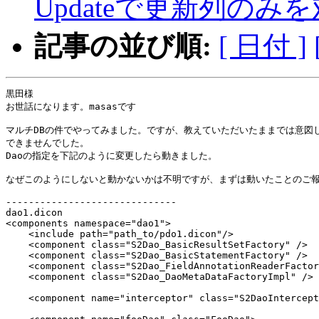
Updateで更新列の
記事の並び順:
[ 日付 ]
黒田様

お世話になります。masasです

マルチDBの件でやってみました。ですが、教えていただいたままでは意図し
できませんでした。

Daoの指定を下記のように変更したら動きました。

なぜこのようにしないと動かないかは不明ですが、まずは動いたことのご報
------------------------------

dao1.dicon

<components namespace="dao1">

    <include path="path_to/pdo1.dicon"/>

    <component class="S2Dao_BasicResultSetFactory" />

    <component class="S2Dao_BasicStatementFactory" />

    <component class="S2Dao_FieldAnnotationReaderFactor
    <component class="S2Dao_DaoMetaDataFactoryImpl" />

    <component name="interceptor" class="S2DaoIntercept