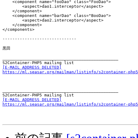
    <component name="fooDao" class="FooDao">

        <aspect>dao1.interceptor</aspect>

    </component>

    <component name="barDao" class="BooDao">

        <aspect>dao2.interceptor</aspect>

    </component>

</components>

------------------------------

黒田

_______________________________________________

[E-MAIL ADDRESS DELETED]
https://ml.seasar.org/mailman/listinfo/s2container-php5
_______________________________________________

[E-MAIL ADDRESS DELETED]
https://ml.seasar.org/mailman/listinfo/s2container-php5