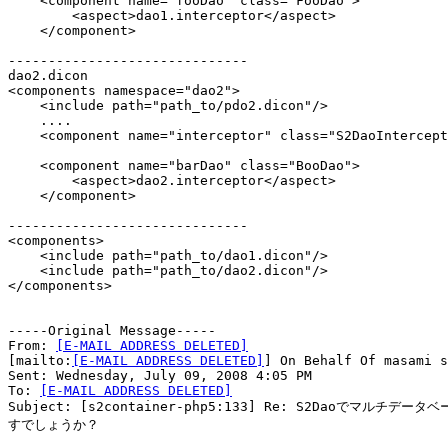
    <component name="fooDao" class="FooDao">

        <aspect>dao1.interceptor</aspect>

    </component>

------------------------------

dao2.dicon

<components namespace="dao2">

    <include path="path_to/pdo2.dicon"/>

    ....

    <component name="interceptor" class="S2DaoIntercept
    <component name="barDao" class="BooDao">

        <aspect>dao2.interceptor</aspect>

    </component>

------------------------------

<components>

    <include path="path_to/dao1.dicon"/>

    <include path="path_to/dao2.dicon"/>

</components>

-----Original Message-----

From: 
[E-MAIL ADDRESS DELETED]
[mailto:
[E-MAIL ADDRESS DELETED]
] On Behalf Of masami s
Sent: Wednesday, July 09, 2008 4:05 PM

To: 
[E-MAIL ADDRESS DELETED]
Subject: [s2container-php5:133] Re: S2Daoでマルチデー
すでしょうか？
