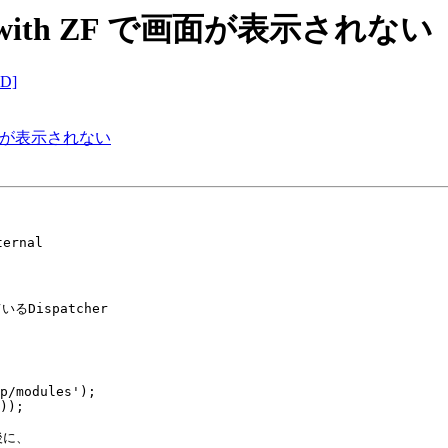
2Base with ZF で画面が表示されない
D]
 ZF で画面が表示されない
rnal

ispatcher

p/modules');

));

に、
