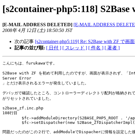
[s2container-php5:118] S
[E-MAIL ADDRESS DELETED]
[E-MAIL ADDRESS DELETE
2008年 4月 12日 (土) 18:50:50 JST
次の記事
[s2container-php5:119] Re: S2Base with
記事の並び順:
[ 日付 ]
[ スレッド ]
[ 件名 ]
[ 著者 ]
こんにちは、furukawaです。

S2Base with ZF を初めて利用したのですが、画面が表示されず、「Inte
Server Error

」とだけ表示されるエラーが発生していました。

デバッガで確認したところ、コントローラーディレクトリ配列が格納されているD
がリセットされていました。

s2base_zf.inc.php 

108行目

        $fc->addModuleDirectory(S2BASE_PHP5_ROOT . '/ap
        $fc->setDispatcher(new S2Base_ZfDispatcherImpl(
問題だったのがこの２行で、addModuleでDispacherに情報を設定した後