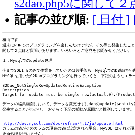
s2dao.php5に関して２
記事の並び順:
[ 日付 ]
植山です。

週末にPHPでのプログラミングを楽しんだのですが、その際に発生したこと
関して２点ほど質問があります。いろいろとご意見をお聞かせください。

１．Mysqlでのupdate処理

今までSQLITEのみで作業をしていたのは片手落ち、MysqlでのDB操作も
MYSQLを用いたS2Daoプログラミングを行っていくと、下記のようなエラ
S2Dao_NotSingleRowUpdatedRuntimeException

Description

Target for update must be single row(actual:0).(Product
データの編集画面において、データを変更せずにdaoのupdate($entit
発生することがわかり、 おそらく下記の挙動が原因だと推測しています。

http://dev.mysql.com/doc/refman/4.1/ja/update.html

カラムの値がそのカラムの現在の値に設定される場合、MySQL はそれが
更新処理を行いません。
