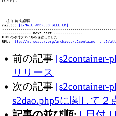
以上です。

-- 

-------------------------------------------------------
  植山 能成@福岡

mailto: 
[E-MAIL ADDRESS DELETED]
-------------------------------------------------------
-------------- next part --------------

HTMLの添付ファイルを保管しました...

URL: 
http://ml.seasar.org/archives/s2container-php5/att
前の記事
[s2container-
リリース
次の記事
[s2container
s2dao.php5に関して２
記事の並び順:
[ 日付 ]