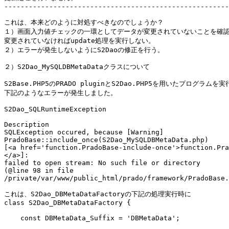
-------------------------------------------------------
これは、本来どのように対処すべきなのでしょうか？

１）画面入力値チェックの一環としてデータが変更されていないことを確認
変更されていなければupdate処理を実行しない。

２）エラーが発生しないようにS2Daoの修正を行う。

２）S2Dao_MySQLDBMetaDataクラスについて

S2Base.PHP5のPRADO pluginとS2Dao.PHP5を用いたプログラムを
下記のようなエラーが発生しました。

S2Dao_SQLRuntimeException

Description

SQLException occured, because [Warning]

PradoBase::include_once(S2Dao_MySQLDBMetaData.php)

[<a href='function.PradoBase-include-once'>function.Pra
</a>]:

failed to open stream: No such file or directory

(@line 98 in file

/private/var/www/public_html/prado/framework/PradoBase.
これは、S2Dao_DBMetaDataFactoryの下記の処理実行時に

class S2Dao_DBMetaDataFactory {

    const DBMetaData_Suffix = 'DBMetaData';
