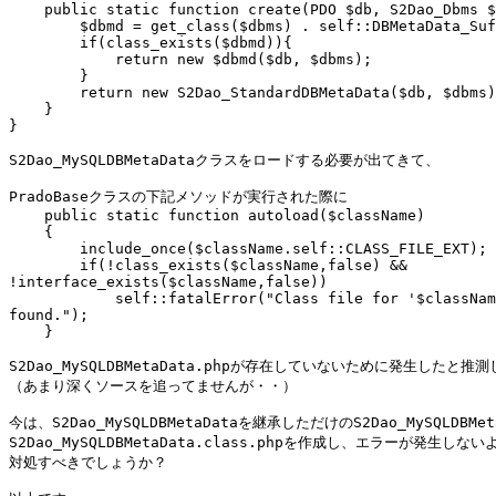
    public static function create(PDO $db, S2Dao_Dbms $
        $dbmd = get_class($dbms) . self::DBMetaData_Suf
        if(class_exists($dbmd)){

            return new $dbmd($db, $dbms);

        }

        return new S2Dao_StandardDBMetaData($db, $dbms)
    }

}

S2Dao_MySQLDBMetaDataクラスをロードする必要が出てきて、

PradoBaseクラスの下記メソッドが実行された際に

    public static function autoload($className)

    {

        include_once($className.self::CLASS_FILE_EXT);

        if(!class_exists($className,false) &&

!interface_exists($className,false))

            self::fatalError("Class file for '$classNam
found.");

    }

S2Dao_MySQLDBMetaData.phpが存在していないために発生したと推
（あまり深くソースを追ってませんが・・）

今は、S2Dao_MySQLDBMetaDataを継承しただけのS2Dao_MySQLDBM
S2Dao_MySQLDBMetaData.class.phpを作成し、エラーが発生
対処すべきでしょうか？
