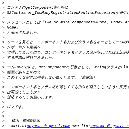
>
>
>
>
>
>
>
>
>
>
>
>
>
>
>
>
>
>
>
>
>
>
>
>
>
>
 　mailto:
ueyama ＠ gmail.com
 <mailto:
ueyama ＠ gmail.c