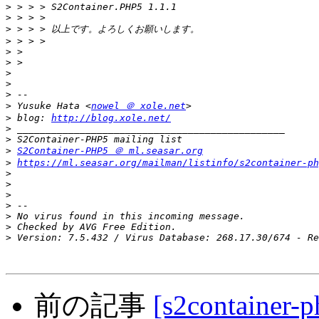
>
>
>
>
>
>
>
>
>
>
 Yusuke Hata <
nowel ＠ xole.net
>
 blog: 
http://blog.xole.net/
>
>
>
S2Container-PHP5 ＠ ml.seasar.org
>
https://ml.seasar.org/mailman/listinfo/s2container-ph
>
>
>
>
>
>
>
前の記事
[s2container-ph