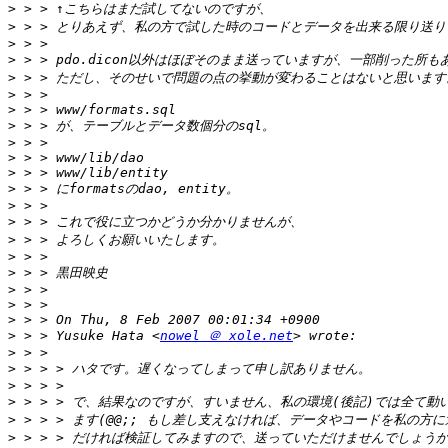
>
>
>
>
>
>
>
>
>
>
>
>
>
>
>
>
>
>
>
>
>
 > > Yusuke Hata <
nowel ＠ xole.net
>
>
>
>
>
>