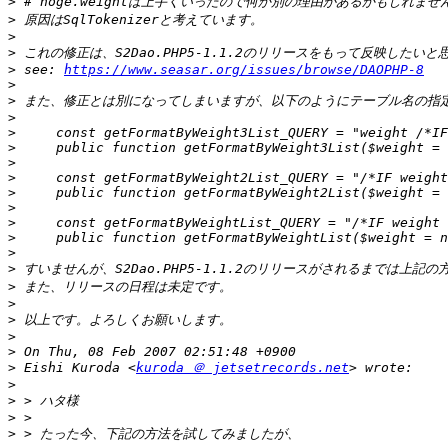
>
>
>
>
>
 see: 
https://www.seasar.org/issues/browse/DAOPHP-8
>
>
>
>
>
>
>
>
>
>
>
>
>
>
>
>
>
>
>
 Eishi Kuroda <
kuroda ＠ jetsetrecords.net
>
>
>
>