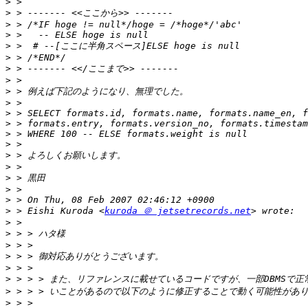
>
>
>
>
>
>
>
>
>
>
>
>
>
>
>
>
>
>
>
>
 > Eishi Kuroda <
kuroda ＠ jetsetrecords.net
>
>
>
>
>
>
>
>