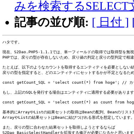
みを検索するSELEC
記事の並び順:
[ 日付 ]
ハタです。

現在、S2Dao.PHP5-1.1.1では、単一フィールドの取得では取得型を
PHPでは、戻りの型が存在しないため、戻り値の判定と戻りの型判定で相違
たとえば、以下のようなカウントを取得するエンティティを必要としない結
戻りの型を指定すると、どのエンティティにセットするかが不定となるため
const getCount_SQL = 'select count(*) from hoge'
もし、上記のSQLを発行する場合はエンティティに適用する必要があります。(
const getCount_SQL = 'select count(*) as count fr
基本的にArrayやListの結果セットの取得はBeanの配列、Beanのリ
ArrayやListの結果セットはBeanに結びつけれる形式を想定しています。
また、戻りの型に合わせた結果セットを取得しようとするならば

S2Dao_BasicSelectHandlerを拡張する修正が必要になるかと思います