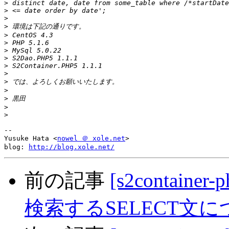
>
>
>
>
>
>
>
>
>
>
>
>
>
>
>
-- 

Yusuke Hata <
nowel ＠ xole.net
>

blog: 
http://blog.xole.net/
前の記事
[s2contai
検索するSELECT文