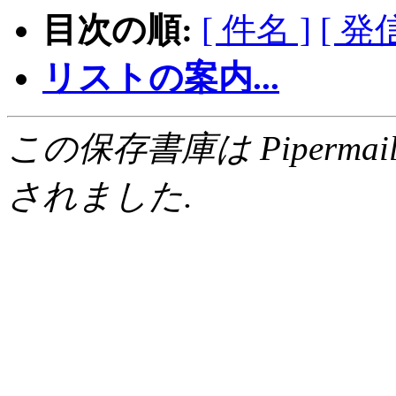
目次の順:
[ 件名 ]
[ 発
リストの案内...
この保存書庫は Pipermail 0.
されました.