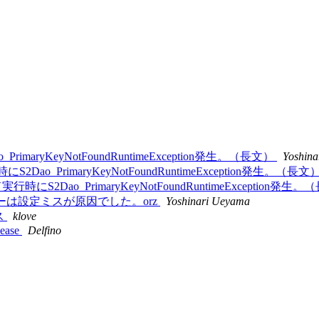
Dao_PrimaryKeyNotFoundRuntimeException発生。（長文）
Yoshin
ッド実行時にS2Dao_PrimaryKeyNotFoundRuntimeException発生。（長文
rayメソッド実行時にS2Dao_PrimaryKeyNotFoundRuntimeException発
実行時にエラーは設定ミスが原因でした。orz
Yoshinari Ueyama
ース
klove
lease
Delfino