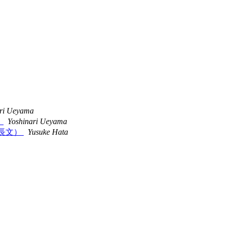
ari Ueyama
）
Yoshinari Ueyama
生。（長文）
Yusuke Hata