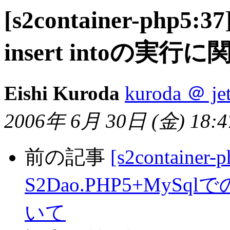
[s2container-php5:37
insert intoの実行
Eishi Kuroda
kuroda ＠ jet
2006年 6月 30日 (金) 18:47
前の記事
[s2container-p
S2Dao.PHP5+My
いて