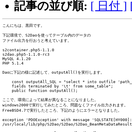
記事の並び順:
[ 日付 ]
こんにちは、黒田です。

下記環境で、S2Daoを使ってテーブル内のデータの

ファイル出力を行おうと考えています。

s2container.php5-1.1.0

s2dao.php5-1.1.0-rc3

MySQL 4.1.20

PHP 5.1.4

Daoに下記の様に記述して、outputAll()を実行します。

    const outputAll_SQL = "select * into outfile 'path_
    fields terminated by '\t' from some_table";

    public function outputAll();

ここで、環境によって結果が異なることになりました。

windows2000で実行してみたところ、問題なくファイル出力されます。

FreeBSD4.7で実行したところ、下記のようにエラーとなりました。

exception 'PDOException' with message 'SQLSTATE[HY000]:
/usr/local/lib/php/S2Dao/S2Dao/S2Dao_BeanMetaDataResult