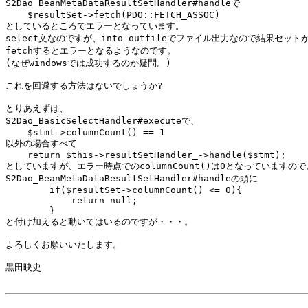
S2Dao_BeanMetaDataResultSetHandler#handleで

    $resultSet->fetch(PDO::FETCH_ASSOC)

としているところでエラーとなっています。

select文なのですが、into outfileでファイル出力なので結果セット
fetchするとエラーとなるようなのです。

(なぜwindowsでは成功するのか疑問。)

これを回避する方法はないでしょうか?

とりあえずは、

S2Dao_BasicSelectHandler#executeで、

    $stmt->columnCount() == 1

以外の場合すべて

    return $this->resultSetHandler_->handle($stmt);

としていますが、エラー時点でのcolumnCount()は0となっていますので、
S2Dao_BeanMetaDataResultSetHandler#handleの頭に

        if($resultSet->columnCount() <= 0){

            return null;

        }

と付け加えると動いてはいるのですが・・・。

よろしくお願いいたします。

黒田映史
