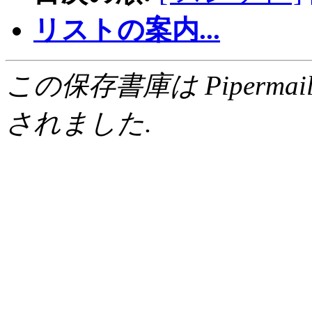
リストの案内...
この保存書庫は Pipermail 0.
されました.