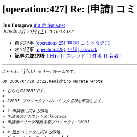
[operation:427] Re: [申請]
Jun Futagawa
jfut ＠ featia.net
2006年 4月 29日 (土) 20:10:13 JST
前の記事
[operation:425] [申請] コミッタ追加
次の記事
[operation:428] [申請] s2xwork
記事の並び順:
[ 日付 ]
[ スレッド ]
[ 件名 ]
[ 著者 ]
ふたがわ (jfut) ＠サーバチームです。

On 2006/04/29 2:22,Kenichiro Murata wrote:

>
>
>
>
>
>
>
>
>