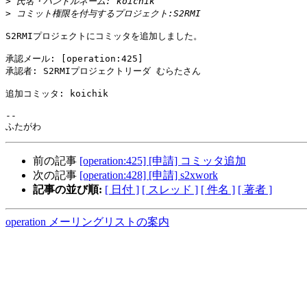
>
>
S2RMIプロジェクトにコミッタを追加しました。

承認メール: [operation:425]

承認者: S2RMIプロジェクトリーダ むらたさん

追加コミッタ: koichik

-- 

前の記事
[operation:425] [申請] コミッタ追加
次の記事
[operation:428] [申請] s2xwork
記事の並び順:
[ 日付 ]
[ スレッド ]
[ 件名 ]
[ 著者 ]
operation メーリングリストの案内