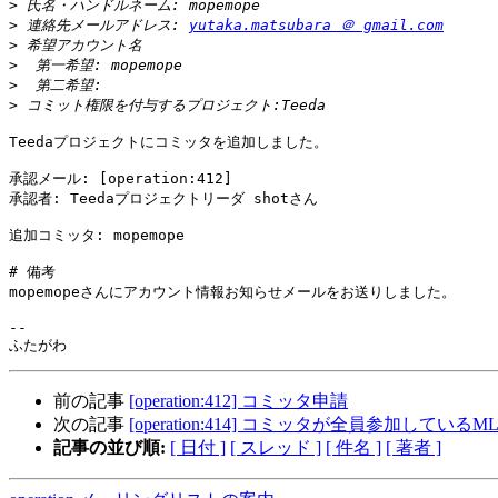
>
>
 連絡先メールアドレス: 
yutaka.matsubara ＠ gmail.com
>
>
>
>
Teedaプロジェクトにコミッタを追加しました。

承認メール: [operation:412]

承認者: Teedaプロジェクトリーダ shotさん

追加コミッタ: mopemope

# 備考

mopemopeさんにアカウント情報お知らせメールをお送りしました。

-- 

前の記事
[operation:412] コミッタ申請
次の記事
[operation:414] コミッタが全員参加しているM
記事の並び順:
[ 日付 ]
[ スレッド ]
[ 件名 ]
[ 著者 ]