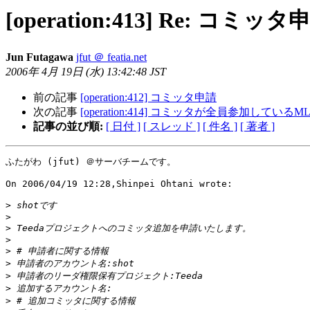
[operation:413] Re: コミッタ
Jun Futagawa
jfut ＠ featia.net
2006年 4月 19日 (水) 13:42:48 JST
前の記事
[operation:412] コミッタ申請
次の記事
[operation:414] コミッタが全員参加しているM
記事の並び順:
[ 日付 ]
[ スレッド ]
[ 件名 ]
[ 著者 ]
ふたがわ (jfut) ＠サーバチームです。

On 2006/04/19 12:28,Shinpei Ohtani wrote:

>
>
>
>
>
>
>
>
>