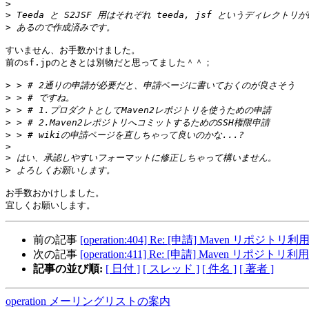
>
>
>
すいません、お手数かけました。

前のsf.jpのときとは別物だと思ってました＾＾；

>
>
>
>
>
>
>
>
お手数おかけしました。

前の記事
[operation:404] Re: [申請] Maven リポジトリ
次の記事
[operation:411] Re: [申請] Maven リポジトリ
記事の並び順:
[ 日付 ]
[ スレッド ]
[ 件名 ]
[ 著者 ]
operation メーリングリストの案内