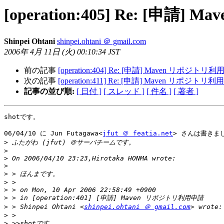
[operation:405] Re: [申
Shinpei Ohtani
shinpei.ohtani ＠ gmail.com
2006年 4月 11日 (火) 00:10:34 JST
前の記事
[operation:404] Re: [申請] Maven リポジトリ
次の記事
[operation:411] Re: [申請] Maven リポジトリ
記事の並び順:
[ 日付 ]
[ スレッド ]
[ 件名 ]
[ 著者 ]
shotです。

06/04/10 に Jun Futagawa<
jfut ＠ featia.net
> さんは書きまし
>
>
>
>
>
>
>
>
>
 > Shinpei Ohtani <
shinpei.ohtani ＠ gmail.com
>
>