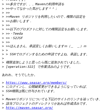
>
>
>
>
>
>
>
>
>
>
>
>
>
>
>
>
あれれ、そうでしたか。

>
https://www.seasar.org/members/
>
>
>
>
>
>
http://maven.seasar.org/