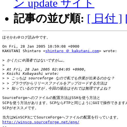
ン update サイト
記事の並び順:
[ 日付 ]
ほそかわ＠ログ読み中です。

On Fri, 28 Jan 2005 10:59:08 +0900

KAKUTANI Shintaro <
shintaro ＠ kakutani.com
> wrote:

>
>
>
>
>
>
>
SourceForgeへのファイルの配置方法はSSHを使う方法と

SCPを使う方法があります。SCPならFTPと同じようにGUIで操作できますん
SCPがオススメです。

http://winscp.sourceforge.net/eng/

--
