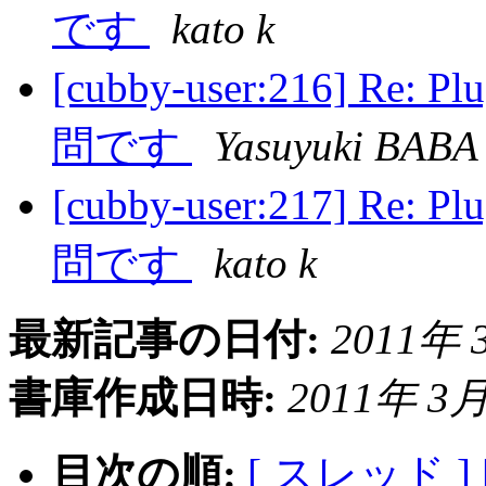
です
kato k
[cubby-user:216]
問です
Yasuyuki BABA
[cubby-user:217]
問です
kato k
最新記事の日付:
2011年 3
書庫作成日時:
2011年 3月 
目次の順:
[ スレッド ]