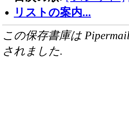
リストの案内...
この保存書庫は Pipermail 0.
されました.